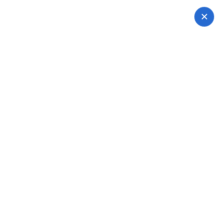
登录平台
✕
标签云列表
按标签聚合浏览相关文章
华为智能手表与苹果对比，续航表现差异